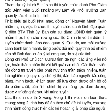
Tham dự kỳ thi có 5 thí sinh thi tuyển chức danh Phó Giám
đốc Bệnh viện Suối khoáng Mỹ Lâm và Phó Trưởng Ban
quản lý các khu du lịch tỉnh.
Phát biểu tại buổi khai mạc, đồng chí Nguyễn Mạnh Tuấn
nhấn mạnh, việc tổ chức thi tuyển chức danh lãnh đạo quản
lý diện BTV Tỉnh ủy; Ban cán sự đảng UBND tỉnh quản lý
nhằm thực hiện chủ trương của Bộ Chính trị về thí điểm thi
tuyển chức danh lãnh đạo, quản lý. Qua đó, tạo môi trường
cạnh tranh lành mạnh, từng bước đổi mới quy trình bổ nhiệm
cán bộ lãnh đạo, quản lý tại cơ quan, đơn vị của tỉnh.
Đồng chí Phó Chủ tịch UBND tỉnh đề nghị các ứng viên nỗ
lực, hoàn thành phần thi với kết quả cao nhất. Các thành viên
hội đồng thi tuyển cần phát huy tinh thần trách nhiệm, tuân
thủ nghiêm nội quy, quy chế kỳ thi, đảm bảo nguyên tắc công
bằng, minh bạch, khách quan để lựa chọn được cán bộ có
đủ phẩm chất, bản lĩnh chính trị và năng lực đảm đương
được vị trí công tác sau khi trúng tuyển.
Các thí sinh dự thi 2 vòng: Vòng 1 thi viết môn kiến thức
chung; vòng 2 trình bày đề án theo chủ đề thi tuyển, chương
trình hành động thực hiện các kế hoạch, giải pháp của người