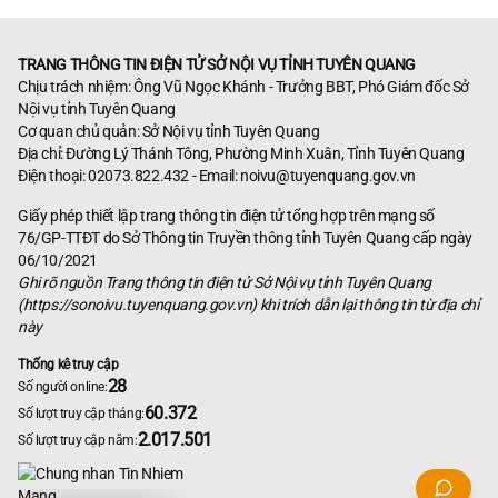
TRANG THÔNG TIN ĐIỆN TỬ SỞ NỘI VỤ TỈNH TUYÊN QUANG
Chịu trách nhiệm: Ông Vũ Ngọc Khánh - Trưởng BBT, Phó Giám đốc Sở
Nội vụ tỉnh Tuyên Quang
Cơ quan chủ quản: Sở Nội vụ tỉnh Tuyên Quang
Địa chỉ: Đường Lý Thánh Tông, Phường Minh Xuân, Tỉnh Tuyên Quang
Điện thoại: 02073.822.432 - Email:
noivu@tuyenquang.gov.vn
Giấy phép thiết lập trang thông tin điện tử tổng hợp trên mạng số
76/GP-TTĐT do Sở Thông tin Truyền thông tỉnh Tuyên Quang cấp ngày
06/10/2021
Ghi rõ nguồn Trang thông tin điện tử Sở Nội vụ tỉnh Tuyên Quang
(https://sonoivu.tuyenquang.gov.vn) khi trích dẫn lại thông tin từ địa chỉ
này
Thống kê truy cập
28
Số người online:
60.372
Số lượt truy cập tháng:
2.017.501
Số lượt truy cập năm: