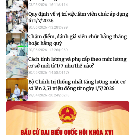
03/08/2026 - 16:11
114
Quy định về vị trí việc làm viên chức áp dụng
từ 1/7/2026
30/06/2026 - 13:28
999
Chấm điểm, đánh giá viên chức hằng tháng
hoặc hằng quý
30/06/2026 - 13:26
969
Cách tính lương và phụ cấp theo mức lương
cơ sở mới từ 1/7 như thế nào?
30/05/2026 - 14:58
1173
Bộ Chính trị thống nhất tăng lương mức cơ
sở lên 2,53 triệu đồng từ ngày 1/7/2026
29/04/2026 - 20:24
5218