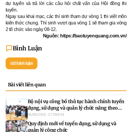
dự tuyển và trả lời các câu hỏi chất vấn của Hội đồng thi
tuyển.
Ngay sau khai mạc, các thí sinh tham dự vòng 1 thi viết môn
kiến thức chung. Thí sinh vượt qua vòng 1 sẽ tham gia vòng
2 tổ chức vào ngày 08-12.
Nguồn: https://baotuyenquang.com.vn/
Bình Luận
Gửi bình luận
Bài viết liên quan
Bộ nội vụ công bố thủ tục hành chính tuyển
dụng, sử dụng và quản lý chức năng theo
Nghị định số 259/2026/ND-CP
06/08/2026 - 21:59
54
Quy định mới về tuyển dụng, sử dụng và
quản lý công chức