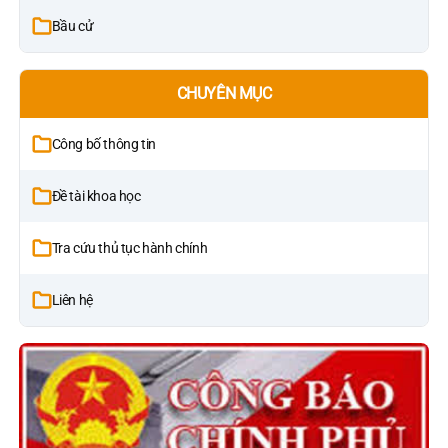
Bầu cử
CHUYÊN MỤC
Công bố thông tin
Đề tài khoa học
Tra cứu thủ tục hành chính
Liên hệ