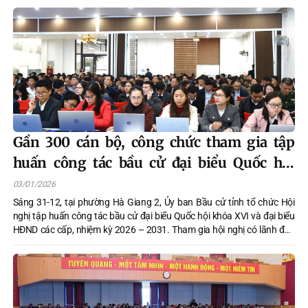
nhằm đánh giá toàn diện việc triển khai công tác chuẩn bị bầu cử tại cơ
sở, kịp thời nhận diện khó khăn, vướng mắc, kiến nghị giải pháp bảo
đảm cuộc bầu cử diễn ra dân chủ, đúng pháp luật, an toàn và hiệu quả.
Gần 300 cán bộ, công chức tham gia tập
huấn công tác bầu cử đại biểu Quốc hội
khóa XVI và đại biểu HĐND các cấp
03/01/2026
Sáng 31-12, tại phường Hà Giang 2, Ủy ban Bầu cử tỉnh tổ chức Hội
nghị tập huấn công tác bầu cử đại biểu Quốc hội khóa XVI và đại biểu
HĐND các cấp, nhiệm kỳ 2026 – 2031. Tham gia hội nghị có lãnh đạo
Sở Nội vụ; gần 300 cán bộ, công chức trực tiếp làm công tác bầu cử tại
các xã, phường trong tỉnh.