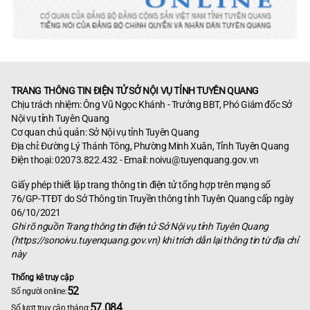
TRANG THÔNG TIN ĐIỆN TỬ SỞ NỘI VỤ TỈNH TUYÊN QUANG
Chịu trách nhiệm: Ông Vũ Ngọc Khánh - Trưởng BBT, Phó Giám đốc Sở
Nội vụ tỉnh Tuyên Quang
Cơ quan chủ quản: Sở Nội vụ tỉnh Tuyên Quang
Địa chỉ: Đường Lý Thánh Tông, Phường Minh Xuân, Tỉnh Tuyên Quang
Điện thoại: 02073.822.432 - Email:
noivu@tuyenquang.gov.vn
Giấy phép thiết lập trang thông tin điện tử tổng hợp trên mạng số
76/GP-TTĐT do Sở Thông tin Truyền thông tỉnh Tuyên Quang cấp ngày
06/10/2021
Ghi rõ nguồn Trang thông tin điện tử Sở Nội vụ tỉnh Tuyên Quang
(https://sonoivu.tuyenquang.gov.vn) khi trích dẫn lại thông tin từ địa chỉ
này
Thống kê truy cập
52
Số người online:
57.084
Số lượt truy cập tháng: