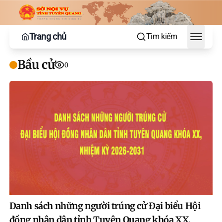
Trang chủ
Tìm kiếm
Toggle
Bầu cử
0
Danh sách những người trúng cử Đại biểu Hội
đồng nhân dân tỉnh Tuyên Quang khóa XX,