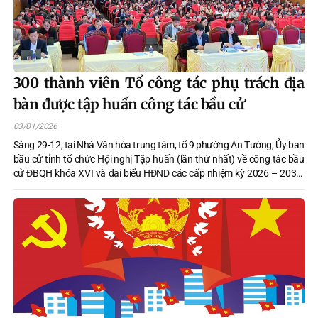
300 thành viên Tổ công tác phụ trách địa
bàn được tập huấn công tác bầu cử
03/01/2026
Sáng 29-12, tại Nhà Văn hóa trung tâm, tổ 9 phường An Tường, Ủy ban
bầu cử tỉnh tổ chức Hội nghị Tập huấn (lần thứ nhất) về công tác bầu
cử ĐBQH khóa XVI và đại biểu HĐND các cấp nhiệm kỳ 2026 – 2031.
Tham dự Hội nghị có trên 300 đại biểu là thành viên Tổ công tác phụ
trách địa bàn của Ủy ban bầu cử tỉnh và 51 xã thuộc khu vực Tuyên
Quang trước sáp nhập.