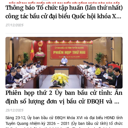
Thông báo Tổ chức tập huấn (lần thứ nhất)
công tác bầu cử đại biểu Quốc hội khóa XVI
và đại biểu Hội đồng nhân dân các cấp
27/12/2025
nhiệm kỳ 2026-2031
Phiên họp thứ 2 Ủy ban bầu cử tỉnh: Ấn
định số lượng đơn vị bầu cử ĐBQH và đại
biểu HĐND tỉnh
23/12/2025
Sáng 23-12, Ủy ban bầu cử ĐBQH khóa XVI và đại biểu HĐND tỉnh
Tuyên Quang nhiệm kỳ 2026 – 2031 (Ủy ban bầu cử tỉnh) tổ chức