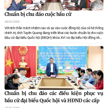
Chuẩn bị chu đáo cuộc bầu cử
04/02/2026
Với tinh thần trách nhiệm cao và sự vào cuộc đồng bộ của cả hệ thống
chính trị, tỉnh Tuyên Quang đang triển khai các bước chuẩn bị cho cuộc
bầu cử đại biểu Quốc hội (ĐBQH) khóa XVI và đại biểu Hội đồng nhân
dân (HĐND) các cấp nhiệm kỳa 2026 - 2031 một cách bài bản, đúng
quy định, sẵn sàng cho ngày hội lớn của toàn dân. Đặc biệt, sự vào
cuộc quyết liệt của các tiểu ban giúp việc đã trở thành điểm tựa vững
chắc, đảm bảo mọi khâu vận hành đúng luật và tiến độ.
Chuẩn bị chu đáo các điều kiện phục vụ
bầu cử đại biểu Quốc hội và HĐND các cấp