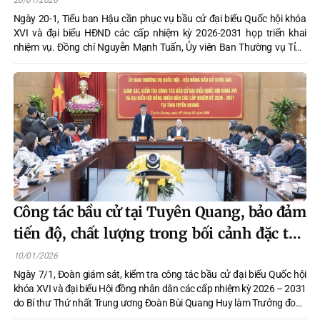
20/01/2026
Ngày 20-1, Tiểu ban Hậu cần phục vụ bầu cử đại biểu Quốc hội khóa
XVI và đại biểu HĐND các cấp nhiệm kỳ 2026-2031 họp triển khai
nhiệm vụ. Đồng chí Nguyễn Mạnh Tuấn, Ủy viên Ban Thường vụ Tỉnh
ủy, Phó Chủ tịch Thường trực UBND tỉnh, Phó Chủ tịch Ủy ban bầu cử
tỉnh, Trưởng Tiểu ban chủ trì cuộc họp.
Công tác bầu cử tại Tuyên Quang, bảo đảm
tiến độ, chất lượng trong bối cảnh đặc thù
miền núi
10/01/2026
Ngày 7/1, Đoàn giám sát, kiểm tra công tác bầu cử đại biểu Quốc hội
khóa XVI và đại biểu Hội đồng nhân dân các cấp nhiệm kỳ 2026 – 2031
do Bí thư Thứ nhất Trung ương Đoàn Bùi Quang Huy làm Trưởng đoàn
đã tiến hành giám sát thực tế tại tỉnh Tuyên Quang. Chương trình