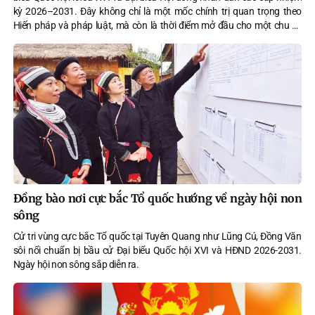
kỳ 2026–2031. Đây không chỉ là một mốc chính trị quan trọng theo
Hiến pháp và pháp luật, mà còn là thời điểm mở đầu cho một chu kỳ
quản trị mới của đất nước trong bối cảnh yêu cầu cải cách thể chế,
nâng cao năng lực thực thi và tăng tốc phát triển đang đặt ra ngày
càng cấp thiết.
Đồng bào nơi cực bắc Tổ quốc hướng về ngày hội non
sông
Cử tri vùng cực bắc Tổ quốc tại Tuyên Quang như Lũng Cú, Đồng Văn
sôi nổi chuẩn bị bầu cử Đại biểu Quốc hội XVI và HĐND 2026-2031.
Ngày hội non sông sắp diễn ra.