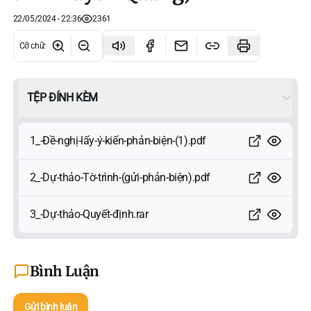
22/05/2024 - 22:36
2361
Cỡ chữ
:
TỆP ĐÍNH KÈM
1_-Đề-nghị-lấy-ý-kiến-phản-biện-(1).pdf
2_-Dự-thảo-Tờ-trình-(gửi-phản-biện).pdf
3_-Dự-thảo-Quyết-định.rar
Bình Luận
Gửi bình luận