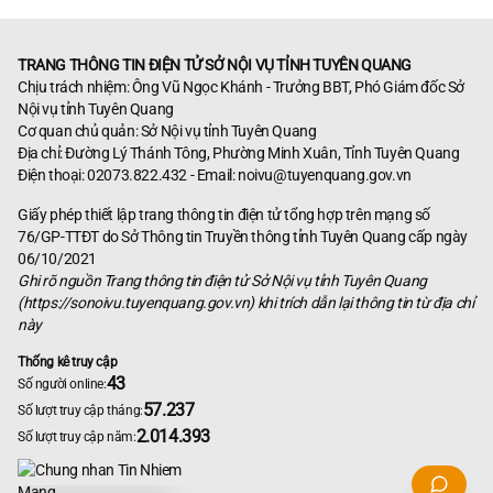
TRANG THÔNG TIN ĐIỆN TỬ SỞ NỘI VỤ TỈNH TUYÊN QUANG
Chịu trách nhiệm: Ông Vũ Ngọc Khánh - Trưởng BBT, Phó Giám đốc Sở
Nội vụ tỉnh Tuyên Quang
Cơ quan chủ quản: Sở Nội vụ tỉnh Tuyên Quang
Địa chỉ: Đường Lý Thánh Tông, Phường Minh Xuân, Tỉnh Tuyên Quang
Điện thoại: 02073.822.432 - Email:
noivu@tuyenquang.gov.vn
Giấy phép thiết lập trang thông tin điện tử tổng hợp trên mạng số
76/GP-TTĐT do Sở Thông tin Truyền thông tỉnh Tuyên Quang cấp ngày
06/10/2021
Ghi rõ nguồn Trang thông tin điện tử Sở Nội vụ tỉnh Tuyên Quang
(https://sonoivu.tuyenquang.gov.vn) khi trích dẫn lại thông tin từ địa chỉ
này
Thống kê truy cập
43
Số người online:
57.237
Số lượt truy cập tháng:
2.014.393
Số lượt truy cập năm: