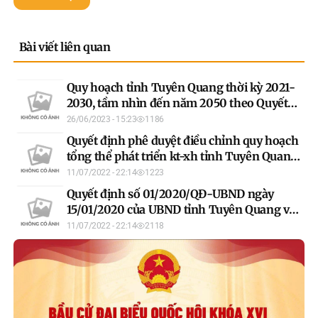
Bài viết liên quan
Quy hoạch tỉnh Tuyên Quang thời kỳ 2021-
2030, tầm nhìn đến năm 2050 theo Quyết
định số 325/QĐ-TTg ngày 30/3/2023 của
26/06/2023 - 15:23
1186
Thủ tướng Chính phủ
Quyết định phê duyệt điều chỉnh quy hoạch
tổng thể phát triển kt-xh tỉnh Tuyên Quang
đến năm 2020 bổ sung quy hoạch đến năm
11/07/2022 - 22:14
1223
2025
Quyết định số 01/2020/QĐ-UBND ngày
15/01/2020 của UBND tỉnh Tuyên Quang về
quy định hệ số điều chỉnh giá đất năm 2020
11/07/2022 - 22:14
2118
trên địa bàn tỉnh Tuyên Quang