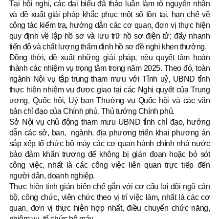
Tại hội nghị, các đại biểu đã thảo luận làm rõ nguyên nhân
và đề xuất giải pháp khắc phục một số tồn tại, hạn chế về
công tác kiểm tra, hướng dẫn các cơ quan, đơn vị thực hiện
quy định về lập hồ sơ và lưu trữ hồ sơ điện tử; đẩy nhanh
tiến độ và chất lượng thẩm định hồ sơ đề nghị khen thưởng.
Đồng thời, đề xuất những giải pháp, nêu quyết tâm hoàn
thành các nhiệm vụ trọng tâm trong năm 2025. Theo đó, toàn
ngành Nội vụ tập trung tham mưu với Tỉnh uỷ, UBND tỉnh
thực hiện nhiệm vụ được giao tại các Nghị quyết của Trung
ương, Quốc hội, Uỷ ban Thường vụ Quốc hội và các văn
bản chỉ đạo của Chính phủ, Thủ tướng Chính phủ.
Sở Nội vụ chủ động tham mưu UBND tỉnh chỉ đạo, hướng
dẫn các sở, ban, ngành, địa phương triển khai phương án
sắp xếp tổ chức bộ máy các cơ quan hành chính nhà nước
bảo đảm khẩn trương để không bị gián đoạn hoặc bỏ sót
công việc, nhất là các công việc liên quan trực tiếp đến
người dân, doanh nghiệp.
Thực hiện tinh giản biên chế gắn với cơ cấu lại đội ngũ cán
bộ, công chức, viên chức theo vị trí việc làm, nhất là các cơ
quan, đơn vị thực hiện hợp nhất, điều chuyển chức năng,
nhiệm vụ, tổ chức bộ máy…