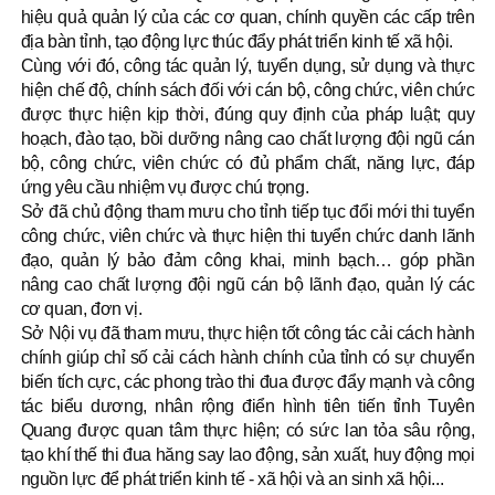
hiệu quả quản lý của các cơ quan, chính quyền các cấp trên
địa bàn tỉnh, tạo động lực thúc đẩy phát triển kinh tế xã hội.
Cùng với đó, công tác quản lý, tuyển dụng, sử dụng và thực
hiện chế độ, chính sách đối với cán bộ, công chức, viên chức
được thực hiện kịp thời, đúng quy định của pháp luật; quy
hoạch, đào tạo, bồi dưỡng nâng cao chất lượng đội ngũ cán
bộ, công chức, viên chức có đủ phẩm chất, năng lực, đáp
ứng yêu cầu nhiệm vụ được chú trọng.
Sở đã chủ động tham mưu cho tỉnh tiếp tục đổi mới thi tuyển
công chức, viên chức và thực hiện thi tuyển chức danh lãnh
đạo, quản lý bảo đảm công khai, minh bạch… góp phần
nâng cao chất lượng đội ngũ cán bộ lãnh đạo, quản lý các
cơ quan, đơn vị.
Sở Nội vụ đã tham mưu, thực hiện tốt công tác cải cách hành
chính giúp chỉ số cải cách hành chính của tỉnh có sự chuyển
biến tích cực, các phong trào thi đua được đẩy mạnh và công
tác biểu dương, nhân rộng điển hình tiên tiến tỉnh Tuyên
Quang được quan tâm thực hiện; có sức lan tỏa sâu rộng,
tạo khí thế thi đua hăng say lao động, sản xuất, huy động mọi
nguồn lực để phát triển kinh tế - xã hội và an sinh xã hội...