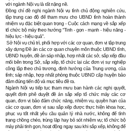
với ngành Nội vụ là rất nặng nề.
Đồng chí đề nghị ngành Nội vụ tỉnh chủ động nghiên cứu,
tập trung cao độ để tham mưu cho UBND tỉnh hoàn thành
nhiệm vụ đặc biệt quan trọng - Cuộc cách mạng về sắp xếp
tổ chức bộ máy theo hướng “Tinh - gọn - mạnh - hiệu năng -
hiệu lực - hiệu quả”.
Sở Nội vụ chủ trì, phối hợp với các cơ quan, đơn vị tập trung
xây dựng Đề án các cơ quan chuyên môn thuộc UBND tỉnh,
UBND huyện, đề án sáp nhập, hợp nhất các sở, sắp xếp đầu
mối bên trong Sở, sắp xếp, tổ chức lại các đơn vị sự nghiệp
công lập theo chủ trương, định hướng của Trung ương, của
tỉnh; sáp nhập, hợp nhất phòng thuộc UBND cấp huyện bảo
đảm đúng tiến độ và mục tiêu đề ra.
Ngành Nội vụ tiếp tục tham mưu ban hành các nghị quyết,
quyết định phê duyệt đề án sắp xếp tổ chức máy các cơ
quan, đơn vị bảo đảm chức năng, nhiệm vụ, quyền hạn của
các cơ quan, đơn vị sau sắp xếp được thực hiện khoa học,
phục vụ tốt nhất yêu cầu quản lý nhà nước, không để tình
trạng chồng chéo, trùng lặp hay bỏ sót nhiệm vụ; tổ chức bộ
máy phải tinh gọn, hoạt động ngay sau khi sắp xếp, không để