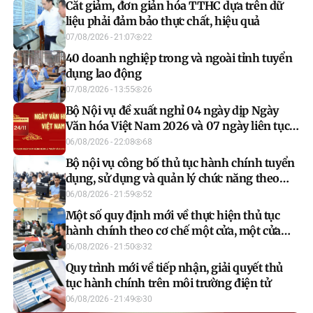
Cắt giảm, đơn giản hóa TTHC dựa trên dữ
liệu phải đảm bảo thực chất, hiệu quả
07/08/2026 - 21:07
22
40 doanh nghiệp trong và ngoài tỉnh tuyển
dụng lao động
07/08/2026 - 13:55
26
Bộ Nội vụ đề xuất nghỉ 04 ngày dịp Ngày
Văn hóa Việt Nam 2026 và 07 ngày liên tục
dịp Tết Âm lịch 2027
06/08/2026 - 22:08
68
Bộ nội vụ công bố thủ tục hành chính tuyển
dụng, sử dụng và quản lý chức năng theo
Nghị định số 259/2026/ND-CP
06/08/2026 - 21:59
52
Một số quy định mới về thực hiện thủ tục
hành chính theo cơ chế một cửa, một cửa
liên thông
06/08/2026 - 21:50
32
Quy trình mới về tiếp nhận, giải quyết thủ
tục hành chính trên môi trường điện tử
06/08/2026 - 21:49
30