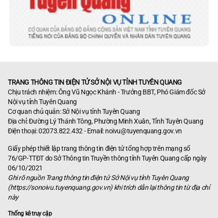
TRANG THÔNG TIN ĐIỆN TỬ SỞ NỘI VỤ TỈNH TUYÊN QUANG
Chịu trách nhiệm: Ông Vũ Ngọc Khánh - Trưởng BBT, Phó Giám đốc Sở
Nội vụ tỉnh Tuyên Quang
Cơ quan chủ quản: Sở Nội vụ tỉnh Tuyên Quang
Địa chỉ: Đường Lý Thánh Tông, Phường Minh Xuân, Tỉnh Tuyên Quang
Điện thoại: 02073.822.432 - Email:
noivu@tuyenquang.gov.vn
Giấy phép thiết lập trang thông tin điện tử tổng hợp trên mạng số
76/GP-TTĐT do Sở Thông tin Truyền thông tỉnh Tuyên Quang cấp ngày
06/10/2021
Ghi rõ nguồn Trang thông tin điện tử Sở Nội vụ tỉnh Tuyên Quang
(https://sonoivu.tuyenquang.gov.vn) khi trích dẫn lại thông tin từ địa chỉ
này
Thống kê truy cập